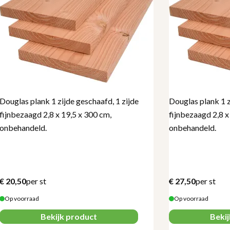
Douglas plank 1 zijde geschaafd, 1 zijde
Douglas plank 1 z
fijnbezaagd 2,8 x 19,5 x 300 cm,
fijnbezaagd 2,8 x
onbehandeld.
onbehandeld.
€
20,50
per st
€
27,50
per st
Op voorraad
Op voorraad
Bekijk product
Beki