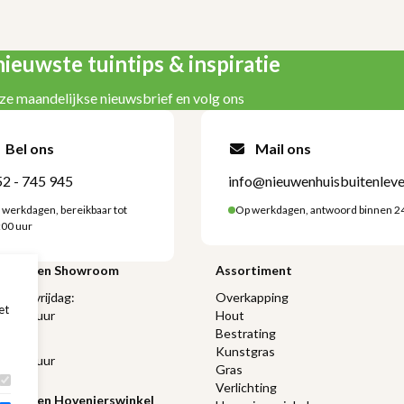
ieuwste tuintips & inspiratie
ze maandelijkse nieuwsbrief en volg ons
Bel ons
Mail ons
2 - 745 945
info@nieuwenhuisbuitenleve
 werkdagen, bereikbaar tot
Op werkdagen, antwoord binnen 2
:00 uur
ngstijden Showroom
Assortiment
 t/m vrijdag:
Overkapping
et
 17:00 uur
Hout
Bestrating
ag:
Kunstgras
 16:00 uur
Gras
Verlichting
gstijden Hovenierswinkel