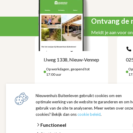
Ontvang de n
Meldt je aan voor on
Kom langs
IJweg 1338, Nieuw-Vennep
025
Op werkdagen, geopend tot
Op
17:00 uur
17
Locatie
Openi
Nieuwenhuis Buitenleven gebruikt cookies om een
IJweg 1338
Maandag
optimale werking van de website te garanderen en om h
2152 NA Nieuw-Vennep
08:00 -
gebruik van de site te analyseren. Meer weten over onze
Toon route
Zaterd
cookies? Bekijk dan ons
cookie beleid
.
08:00 -
Over ons
Functioneel
Ons team
Openin