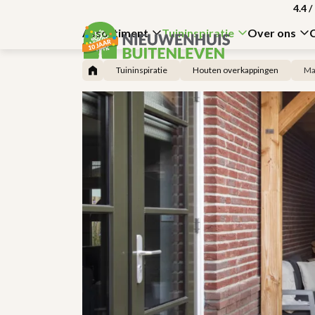
4.4
/
Assortiment
Tuininspiratie
Over ons
Tuininspiratie
Houten overkappingen
Ma