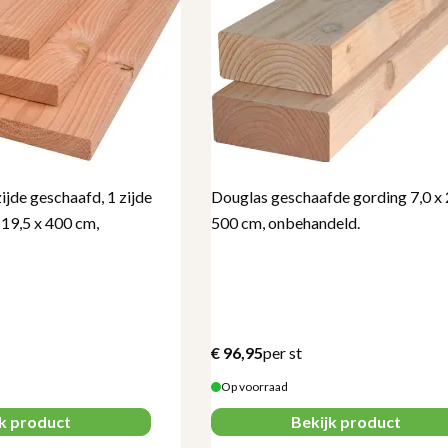
ijde geschaafd, 1 zijde
Douglas geschaafde gording 7,0 x 
 19,5 x 400 cm,
500 cm, onbehandeld.
€
96,95
per st
Op voorraad
jk product
Bekijk product