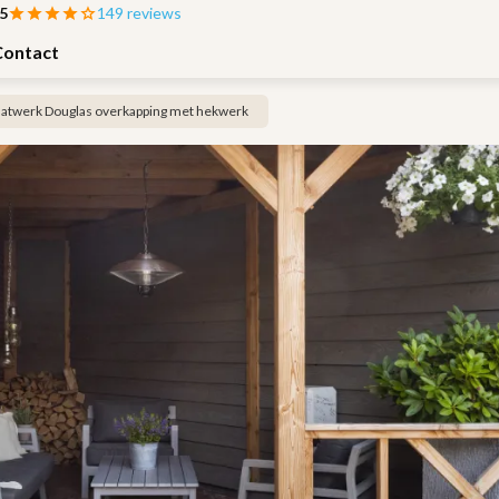
 5
149 reviews
Contact
atwerk Douglas overkapping met hekwerk