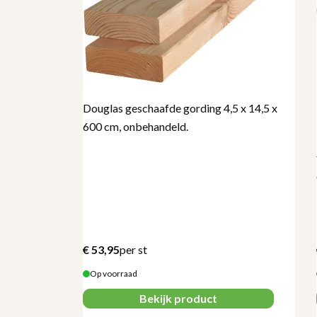
Douglas geschaafde gording 4,5 x 14,5 x
600 cm, onbehandeld.
uis 178,5 x
d.
€
53,95
per st
Op voorraad
Bekijk product