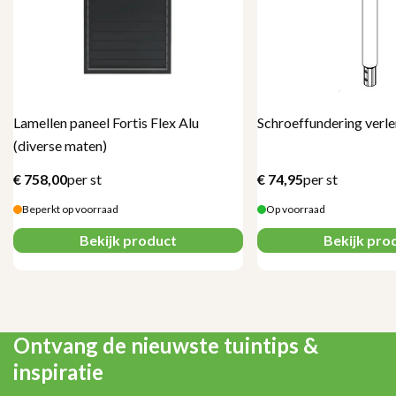
Lamellen paneel Fortis Flex Alu
Schroeffundering verl
(diverse maten)
€
758,00
per st
€
74,95
per st
Beperkt op voorraad
Op voorraad
Bekijk product
Bekijk pro
Ontvang de nieuwste tuintips &
inspiratie