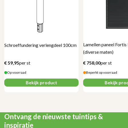
Lamellen paneel Fortis 
Schroeffundering verlengdeel 100cm
(diverse maten)
€
59,95
per st
€
758,00
per st
Op voorraad
Beperkt op voorraad
Bekijk product
Bekijk pro
Ontvang de nieuwste tuintips &
inspiratie