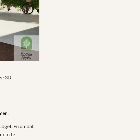
nze 3D
omen.
budget. En omdat
ar om te