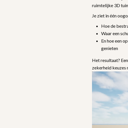
ruimtelijke 3D tui
Je ziet in één oog
Hoe de bestra
Waar een schu
En hoe een op
genieten
Het resultaat? Een
zekerheid keuzes 