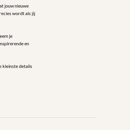
dat jouw nieuwe
ecies wordt als jij
eem je
inspirerende en
 kleinste details