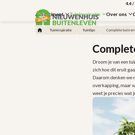
4.4
/
Assortiment
Tuininspiratie
Over ons
Tuininspiratie
Tuintips
Complete tuinren
Complete
Droom je van een tuin
zich hoe dit eruit ga
Daarom denken we nie
overkapping, maar we
weet je precies wat 