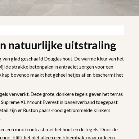
 natuurlijke uitstraling
ng van glad geschaafd Douglas hout. De warme kleur van het
rwijl de strakke betonpalen in antraciet zorgen voor een
ekkap bovenop maakt het geheel netjes af en beschermt het
egels verwerkt. Deze grote, donkere tegels geven het terras
ton Supreme XL Mount Everest in banenverband toegepast
detail zijn er Ruston paars-rood getrommelde klinkers
.
n een mooi contrast met het hout en de tegels. Door de
nop, blijft het niet alleen een bloembak, maar ook een