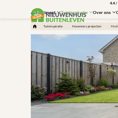
4.4
/
Assortiment
Tuininspiratie
Over ons
Tuininspiratie
Hoveniers projecten
Moder