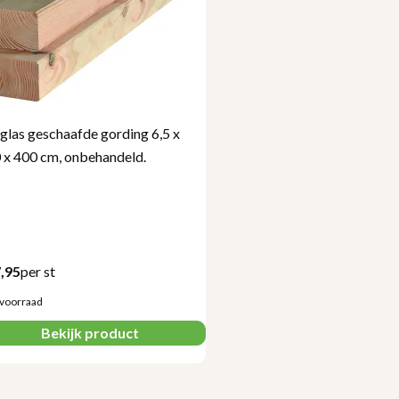
las geschaafde gording 6,5 x
Douglas geschaafd dakbescho
 x 400 cm, onbehandeld.
17,5 x 500 cm, onbehandeld.
,95
per st
€
23,95
per st
voorraad
Beperkt op voorraad
Bekijk product
Bekijk product