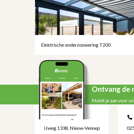
Elektrische onderzonwering T200
Ontvang de n
Meldt je aan voor on
Kom langs
IJweg 1338, Nieuw-Vennep
025