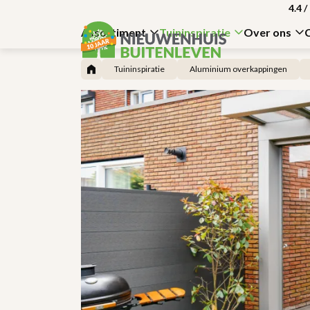
4.4
/
Assortiment
Tuininspiratie
Over ons
Tuininspiratie
Aluminium overkappingen