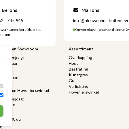
Bel ons
Mail ons
2 - 745 945
info@nieuwenhuisbuitenleve
 werkdagen, bereikbaar tot
Op werkdagen, antwoord binnen 2
:00 uur
ngstijden Showroom
Assortiment
 t/m vrijdag:
Overkapping
 17:00 uur
Hout
et
Bestrating
ag:
Kunstgras
 16:00 uur
Gras
Verlichting
gstijden Hovenierswinkel
Hovenierswinkel
 t/m vrijdag:
17:00 uur
ag:
r - 16:00 uur
g