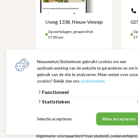
Kom langs
IJweg 1338, Nieuw-Vennep
025
Op werkdagen, geopend tot
Op
17:00 uur
17
Locatie
Openi
IJweg 1338
Maandag
Nieuwenhuis Buitenleven gebruikt cookies om een
2152 NA Nieuw-Vennep
08:00 -
optimale werking van de website te garanderen en om h
Toon route
gebruik van de site te analyseren. Meer weten over onze
Zaterd
cookies? Bekijk dan ons
cookie beleid
.
08:00 -
Over ons
Functioneel
Ons team
Openin
Statistieken
Vacatures
Maandag
Onze merken
7:00 - 
Nieuwenhuis Verhuur
Selectie accepteren
Alles accepteren
Zaterd
8:00 uu
Algemene voorwaarden
Privacybeleid
Cookieverklarin