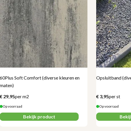
60Plus Soft Comfort (diverse kleuren en
Opsluitband (div
maten)
€
29,95
per m2
€
3,95
per st
Op voorraad
Op voorraad
Bekijk product
Beki