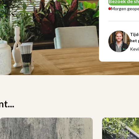
Bezoek de 
Morgen geope
Tijd
het 
Kevi
t...