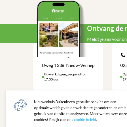
Ontvang de n
Meldt je aan voor on
Kom langs
IJweg 1338, Nieuw-Vennep
025
Op werkdagen, geopend tot
Op
17:00 uur
17
Locatie
Openi
IJweg 1338
Maandag
Nieuwenhuis Buitenleven gebruikt cookies om een
2152 NA Nieuw-Vennep
08:00 -
optimale werking van de website te garanderen en om h
Toon route
gebruik van de site te analyseren. Meer weten over onze
Zaterd
cookies? Bekijk dan ons
cookie beleid
.
08:00 -
Over ons