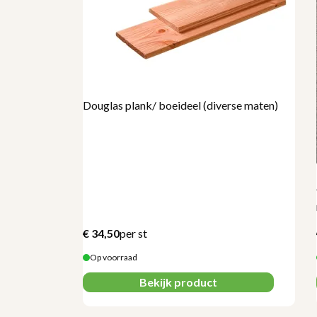
Douglas plank/ boeideel (diverse maten)
oegzand zak
€
34,50
per st
Op voorraad
Bekijk product