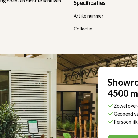
g open- en dicht te schuiven
Specificaties
Artikelnummer
Collectie
Showr
4500 m²
Zowel overd
Geopend va
Persoonlijk