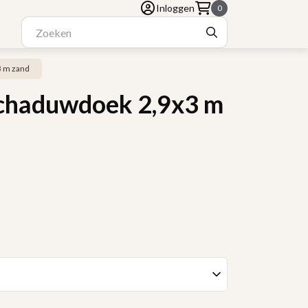
Inloggen
0
 m zand
chaduwdoek 2,9x3 m