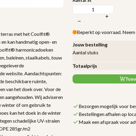
Aantal St
Beperkt op voorraad. Neem 
 terras met het Coolfit®
 en kan handmatig open- en
Jouw bestelling
oolfit® harmonica­doeken
Aantal stuks
en, baleinen, staalkabels, touw
meegeleverde
Totaalprijs
de website. Aandachtspunten:
Toev
de beschikbare ruimte,
den van het doek over. Voor de
en aangehouden. Wij adviseren
 winter óf om gebruik te
Bezorgen mogelijk voor bes
es kan het doek in de winter
Bestellingen afhalen op loca
 tegen schadelijke UV-stralen
Maak een afspraak voor ad
HDPE 285gr/m2