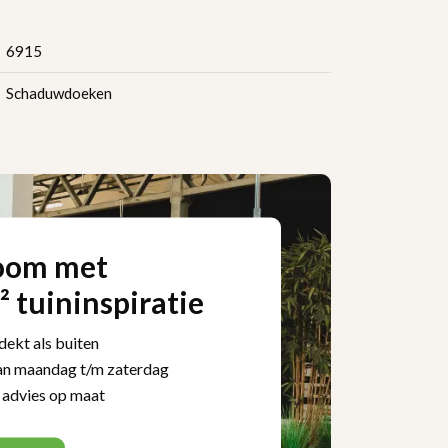
6915
Schaduwdoeken
oom met
 tuininspiratie
ekt als buiten
n maandag t/m zaterdag
 advies op maat