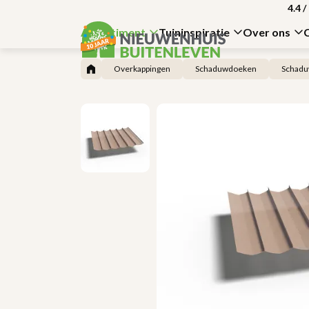
4.4
/
Assortiment
Tuininspiratie
Over ons
Overkappingen
Schaduwdoeken
Schadu