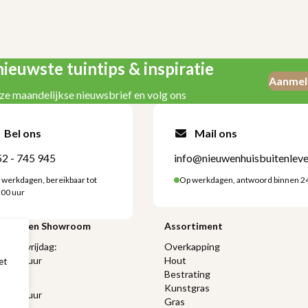
ieuwste tuintips & inspiratie
Aanmel
ze maandelijkse nieuwsbrief en volg ons
Bel ons
Mail ons
2 - 745 945
info@nieuwenhuisbuitenleve
 werkdagen, bereikbaar tot
Op werkdagen, antwoord binnen 2
:00 uur
ngstijden Showroom
Assortiment
 t/m vrijdag:
Overkapping
 17:00 uur
Hout
et
Bestrating
ag:
Kunstgras
 16:00 uur
Gras