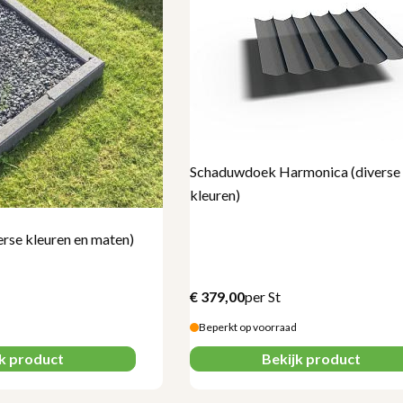
Schaduwdoek Harmonica (diverse
kleuren)
erse kleuren en maten)
€
379,00
per St
Beperkt op voorraad
jk product
Bekijk product