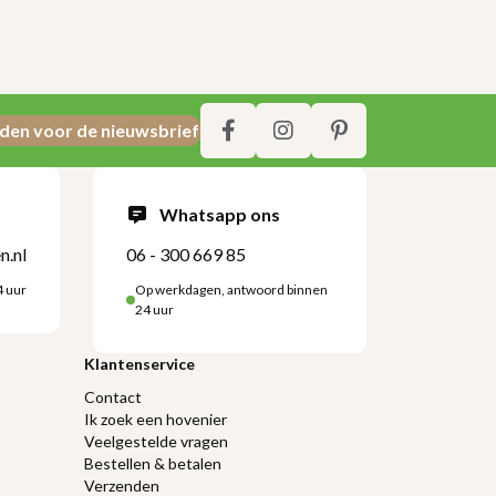
den voor de nieuwsbrief
Whatsapp ons
n.nl
06 - 300 669 85
4 uur
Op werkdagen, antwoord binnen
24 uur
Klantenservice
Contact
Ik zoek een hovenier
Veelgestelde vragen
Bestellen & betalen
Verzenden