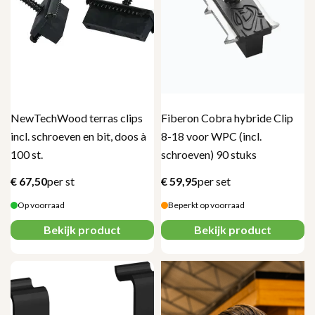
NewTechWood terras clips
Fiberon Cobra hybride Clip
incl. schroeven en bit, doos à
8-18 voor WPC (incl.
100 st.
schroeven) 90 stuks
€
67,50
per st
€
59,95
per set
Op voorraad
Beperkt op voorraad
Bekijk product
Bekijk product