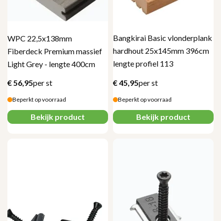
Bangkirai Basic vlonderplank
WPC 22,5x138mm
hardhout 25x145mm 396cm
Fiberdeck Premium massief
lengte profiel 113
Light Grey - lengte 400cm
€
56,95
per st
€
45,95
per st
Beperkt op voorraad
Beperkt op voorraad
Bekijk product
Bekijk product