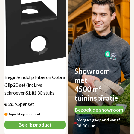
Showroom
Begin/eindclip Fiberon Cobra
met
Clip20 set (incl.rvs
4500 m²
schroeven&bit) 30 stuks
tuininspiratie
€
26,95
per set
Bezoek de showroom
Beperkt op voorraad
Morgen geopend vanaf
Bekijk product
08:00 uur