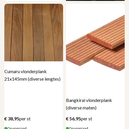
Cumaru vlonderplank
21x145mm (diverse lengtes)
Bangkirai vlonderplank
(diverse maten)
€
38,95
per st
€
56,95
per st
Op voorraad
Op voorraad