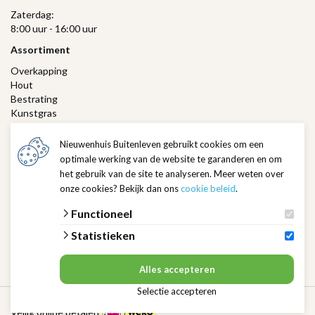
Zaterdag:
8:00 uur - 16:00 uur
Assortiment
Overkapping
Hout
Bestrating
Kunstgras
Gras
Verlichting
Nieuwenhuis Buitenleven gebruikt cookies om een
Hovenierswinkel
optimale werking van de website te garanderen en om
het gebruik van de site te analyseren. Meer weten over
Klantenservice
onze cookies? Bekijk dan ons
cookie beleid
.
Contact
Ik zoek een hovenier
Functioneel
Veelgestelde vragen
Statistieken
Bestellen & betalen
Verzenden
Ruilen & retouren
Alles accepteren
Selectie accepteren
Algemene voorwaarden
Privacybeleid
Cookieverklaring
Veilig online betalen