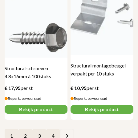
Structural montagebeugel
Structural schroeven
verpakt per 10 stuks
4,8x16mm á 100stuks
€
17,95
per st
€
10,95
per st
Beperkt op voorraad
Beperkt op voorraad
Bekijk product
Bekijk product
1
2
3
4