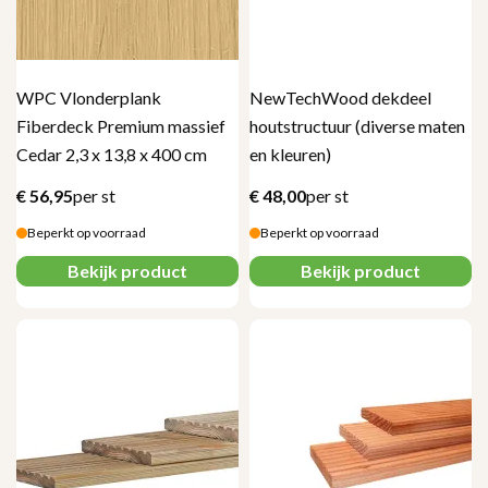
WPC Vlonderplank
NewTechWood dekdeel
Fiberdeck Premium massief
houtstructuur (diverse maten
Cedar 2,3 x 13,8 x 400 cm
en kleuren)
€
56,95
per st
€
48,00
per st
Beperkt op voorraad
Beperkt op voorraad
Bekijk product
Bekijk product