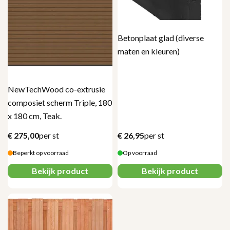
Betonplaat glad (diverse
maten en kleuren)
NewTechWood co-extrusie
composiet scherm Triple, 180
x 180 cm, Teak.
€
275,00
per st
€
26,95
per st
Beperkt op voorraad
Op voorraad
Bekijk product
Bekijk product