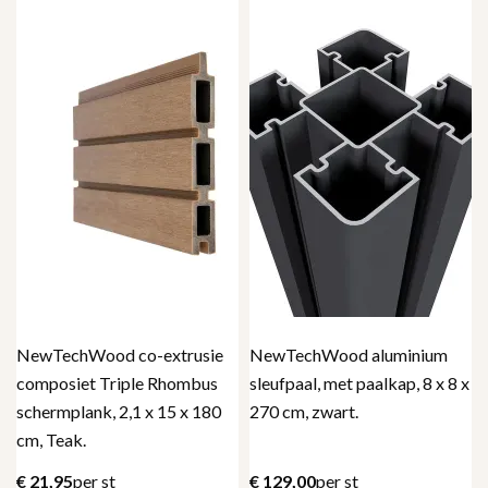
NewTechWood co-extrusie
NewTechWood aluminium
composiet Triple Rhombus
sleufpaal, met paalkap, 8 x 8 x
schermplank, 2,1 x 15 x 180
270 cm, zwart.
cm, Teak.
€
21,95
per st
€
129,00
per st