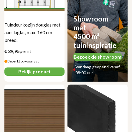
Showroom
Tuindeurkozijn douglas met
met
aanslaglat, max. 160 cm
4500 m²
breed.
tuininspiratie
€
39,95
per st
Bezoek de showroom
Beperkt op voorraad
Vandaag geopend vanaf
Bekijk product
08:00 uur