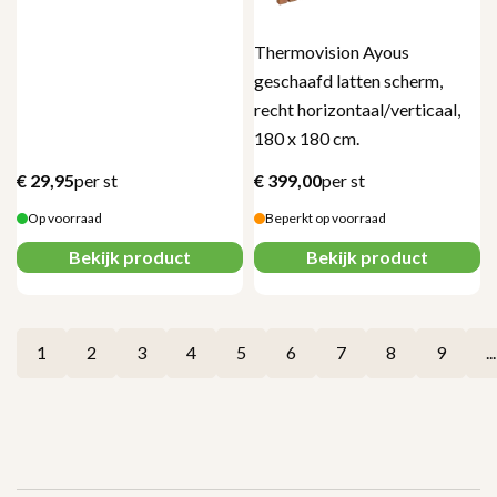
Thermovision Ayous
geschaafd latten scherm,
recht horizontaal/verticaal,
180 x 180 cm.
€
29,95
per st
€
399,00
per st
Op voorraad
Beperkt op voorraad
Bekijk product
Bekijk product
1
2
3
4
5
6
7
8
9
...