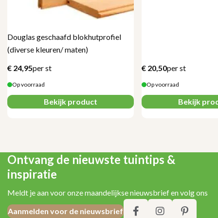
Douglas geschaafd blokhutprofiel
(diverse kleuren/ maten)
€
24,95
per st
€
20,50
per st
Op voorraad
Op voorraad
Bekijk product
Bekijk pro
Ontvang de nieuwste tuintips &
inspiratie
Meldt je aan voor onze maandelijkse nieuwsbrief en volg ons
Aanmelden voor de nieuwsbrief