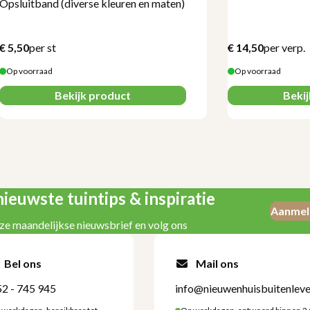
Opsluitband (diverse kleuren en maten)
€
5,50
per st
€
14,50
per verp.
Op voorraad
Op voorraad
Bekijk product
Beki
ieuwste tuintips & inspiratie
Aanmel
ze maandelijkse nieuwsbrief en volg ons
Bel ons
Mail ons
2 - 745 945
info@nieuwenhuisbuitenleve