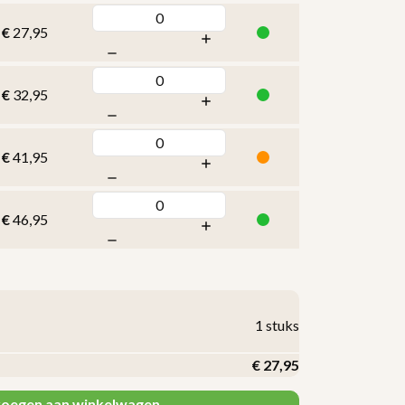
€
27,95
€
32,95
€
41,95
€
46,95
1
stuks
€
27,95
oegen aan winkelwagen