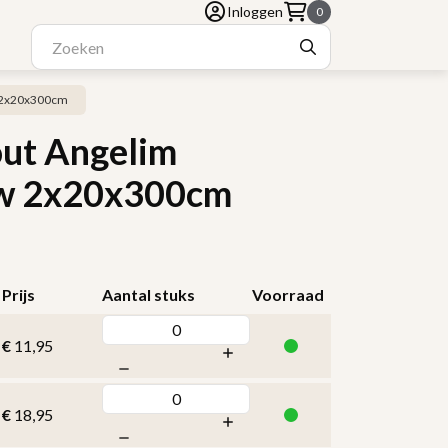
Inloggen
0
w 2x20x300cm
out Angelim
uw 2x20x300cm
Prijs
Aantal stuks
Voorraad
€
11,95
€
18,95