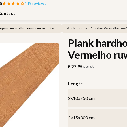
 5
149 reviews
Contact
ngelim Vermelho ruw (diverse maten)
Plank hardhout Angelim Vermelho ru
Plank hardh
Vermelho r
€
27,95
per st
Lengte
2x10x250 cm
2x15x300 cm