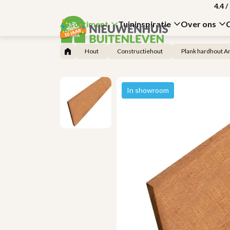
4.4
/
Assortiment
Tuininspiratie
Over ons
Hout
Constructiehout
Plank hardhout A
In showroom