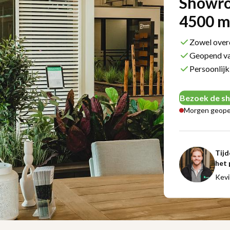
Showr
4500 m²
Zowel overd
Geopend va
Persoonlijk
Bezoek de 
Morgen geope
Tijd
het 
Kevi