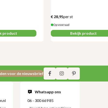
€
28,95
per st
Op voorraad
jk product
Bekijk product
den voor de nieuwsbrief
Whatsapp ons
n.nl
06 - 300 669 85