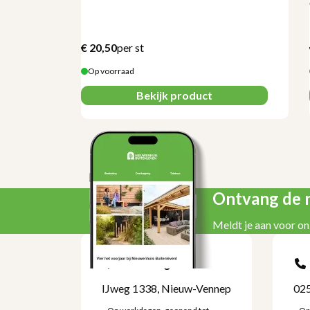
€
20,50
per st
Op voorraad
Bekijk product
Ontvang de n
Meldt je aan voor on
Kom langs
IJweg 1338, Nieuw-Vennep
025