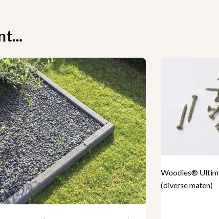
t...
Woodies® Ultimat
(diverse maten)