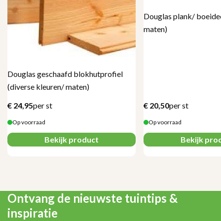
Douglas plank/ boeidee
maten)
Douglas geschaafd blokhutprofiel
(diverse kleuren/ maten)
€
24,95
per st
€
20,50
per st
Op voorraad
Op voorraad
Bekijk product
Bekijk pro
Ontvang de nieuwste tuintips &
inspiratie