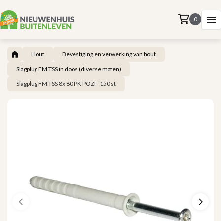
0
Hout
Bevestiging en verwerking van hout
Slagplug FM TSS in doos (diverse maten)
Slagplug FM TSS 8x 80 PK POZI - 150 st