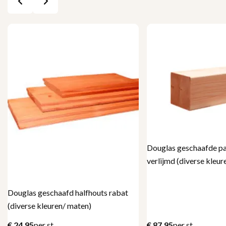
Douglas geschaafde pa
verlijmd (diverse kleur
Douglas geschaafd halfhouts rabat
(diverse kleuren/ maten)
€
24,95
per st
€
87,95
per st