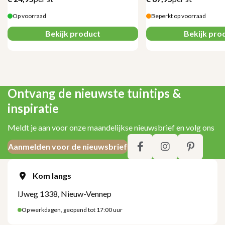
Op voorraad
Beperkt op voorraad
Bekijk product
Bekijk pro
Ontvang de nieuwste tuintips &
inspiratie
Meldt je aan voor onze maandelijkse nieuwsbrief en volg ons
Aanmelden voor de nieuwsbrief
Kom langs
IJweg 1338, Nieuw-Vennep
Op werkdagen, geopend tot 17:00 uur