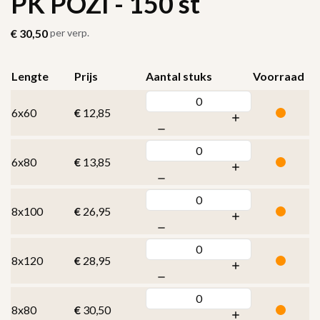
PK POZI - 150 st
€
30,50
per verp.
Lengte
Prijs
Aantal stuks
Voorraad
6x60
€
12,85
6x80
€
13,85
8x100
€
26,95
8x120
€
28,95
8x80
€
30,50