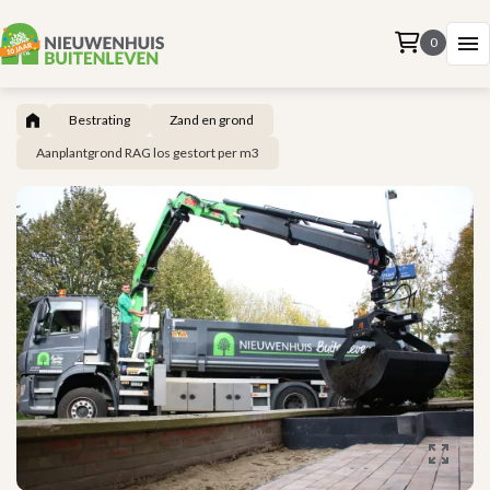
0
Bestrating
Zand en grond
Aanplantgrond RAG los gestort per m3