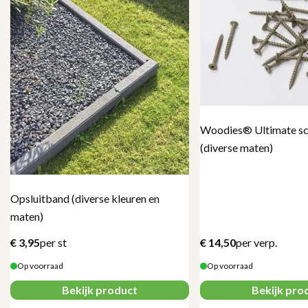
Woodies® Ultimate sch
(diverse maten)
Opsluitband (diverse kleuren en
maten)
€
3,95
per st
€
14,50
per verp.
Op voorraad
Op voorraad
Bekijk product
Bekijk pro