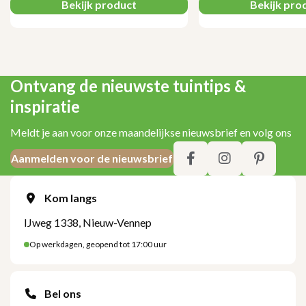
Bekijk product
Bekijk pro
Ontvang de nieuwste tuintips &
inspiratie
Meldt je aan voor onze maandelijkse nieuwsbrief en volg ons
Aanmelden voor de nieuwsbrief
Kom langs
IJweg 1338, Nieuw-Vennep
Op werkdagen, geopend tot 17:00 uur
Bel ons